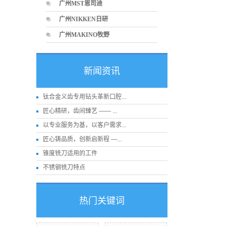
广州MST恩司迪
广州NIKKEN日研
广州MAKINO牧野
新闻资讯
钛合金义齿专用钻头革新口腔...
匠心精研，齿间臻艺 —— ...
以专业服务为基，以客户需求...
匠心铸品质，创新启新程 —...
锥度铣刀适用的工件
不锈钢铣刀特点
热门关键词