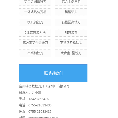
铝合金圆鼻铣刀
铝合金倒角刀
一体式热装刀柄
钨钢钻头
模具钢铰刀
石墨圆鼻铣刀
2体式热装刀柄
加热装置
高效率铝合金铣刀
不锈钢阶梯钻头
不锈钢铰刀
钛合金T型铣刀
联系我们
富川精密数控刀具（深圳）有限公司
联系人：尹小姐
手机：13428762476
电话：0755-21033436
传真：0755-21033435