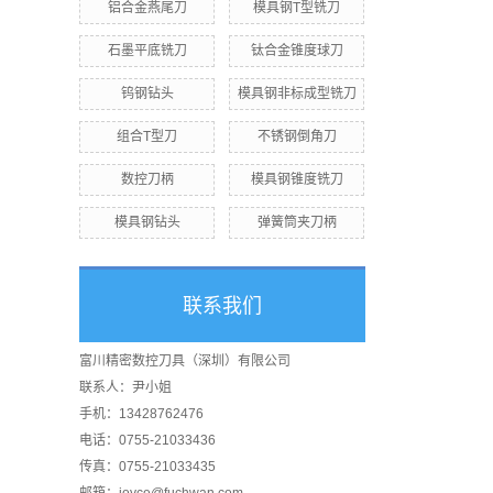
铝合金燕尾刀
模具钢T型铣刀
石墨平底铣刀
钛合金锥度球刀
钨钢钻头
模具钢非标成型铣刀
组合T型刀
不锈钢倒角刀
数控刀柄
模具钢锥度铣刀
模具钢钻头
弹簧筒夹刀柄
联系我们
富川精密数控刀具（深圳）有限公司
联系人：尹小姐
手机：13428762476
电话：0755-21033436
传真：0755-21033435