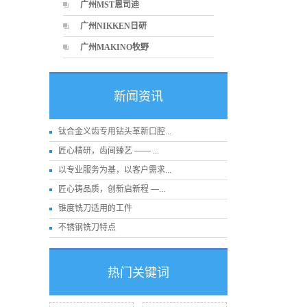
广州MST恩司迪
广州NIKKEN日研
广州MAKINO牧野
新闻资讯
钛合金义齿专用钻头革新口腔...
匠心精研，齿间臻艺 —— ...
以专业服务为基，以客户需求...
匠心铸品质，创新启新程 —...
锥度铣刀适用的工件
不锈钢铣刀特点
热门关键词