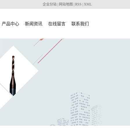
企业分站
|
网站地图
|
RSS
|
XML
产品中心
新闻资讯
在线留言
联系我们
广州Dental
公司新闻
CAD CAM
广州
行业新闻
Milling Burs
FUCHWAN
广州油雾收
技术知识
广州代理产
刀具产品
集器
品