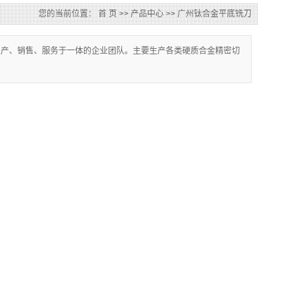
您的当前位置：
首 页
>>
产品中心
>>
广州钛合金平底铣刀
生产、销售、服务于一体的企业团队。主要生产各类硬质合金精密切