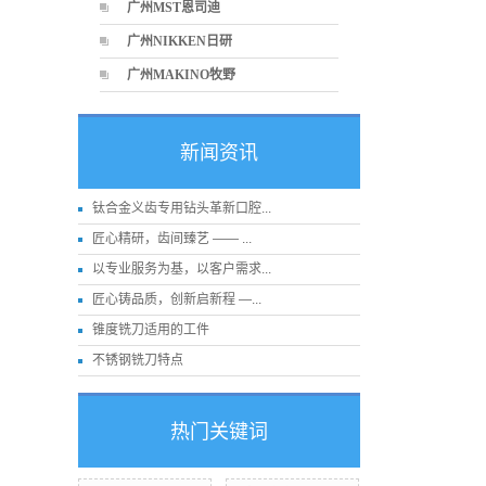
广州MST恩司迪
广州NIKKEN日研
广州MAKINO牧野
新闻资讯
钛合金义齿专用钻头革新口腔...
匠心精研，齿间臻艺 —— ...
以专业服务为基，以客户需求...
匠心铸品质，创新启新程 —...
锥度铣刀适用的工件
不锈钢铣刀特点
热门关键词