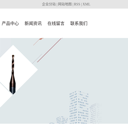
企业分站
|
网站地图
|
RSS
|
XML
产品中心
新闻资讯
在线留言
联系我们
广州Dental
公司新闻
CAD CAM
广州
行业新闻
Milling Burs
FUCHWAN
广州油雾收
技术知识
广州代理产
刀具产品
集器
品