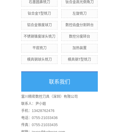
石墨圆鼻铣刀
钛合金高光倒角刀
钛合金T型铣刀
左旋铣刀
铝合金锥度球刀
数控齿盘分割转台
不锈钢锥度球头铣刀
数控分度转台
平底铣刀
加热装置
模具钢球头铣刀
模具钢T型铣刀
联系我们
富川精密数控刀具（深圳）有限公司
联系人：尹小姐
手机：13428762476
电话：0755-21033436
传真：0755-21033435