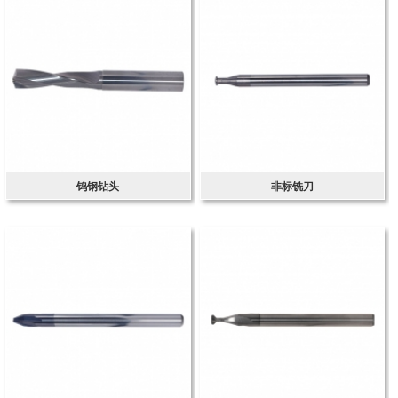
钨钢钻头
非标铣刀